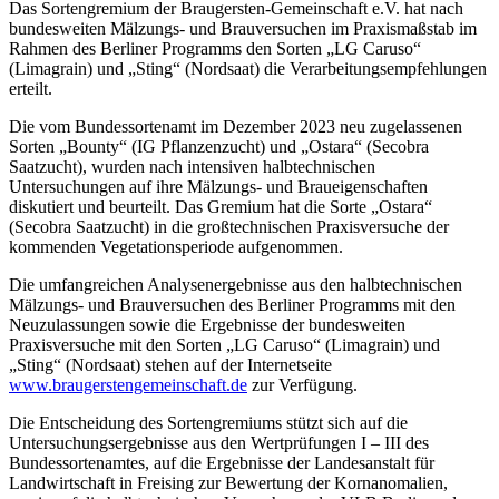
Das Sortengremium der Braugersten-Gemeinschaft e.V. hat nach
bundesweiten Mälzungs- und Brauversuchen im Praxismaßstab im
Rahmen des Berliner Programms den Sorten „LG Caruso“
(Limagrain) und „Sting“ (Nordsaat) die Verarbeitungsempfehlungen
erteilt.
Die vom Bundessortenamt im Dezember 2023 neu zugelassenen
Sorten „Bounty“ (IG Pflanzenzucht) und „Ostara“ (Secobra
Saatzucht), wurden nach intensiven halbtechnischen
Untersuchungen auf ihre Mälzungs- und Braueigenschaften
diskutiert und beurteilt. Das Gremium hat die Sorte „Ostara“
(Secobra Saatzucht) in die großtechnischen Praxisversuche der
kommenden Vegetationsperiode aufgenommen.
Die umfangreichen Analysenergebnisse aus den halbtechnischen
Mälzungs- und Brauversuchen des Berliner Programms mit den
Neuzulassungen sowie die Ergebnisse der bundesweiten
Praxisversuche mit den Sorten „LG Caruso“ (Limagrain) und
„Sting“ (Nordsaat) stehen auf der Internetseite
www.braugerstengemeinschaft.de
zur Verfügung.
Die Entscheidung des Sortengremiums stützt sich auf die
Untersuchungsergebnisse aus den Wertprüfungen I – III des
Bundessortenamtes, auf die Ergebnisse der Landesanstalt für
Landwirtschaft in Freising zur Bewertung der Kornanomalien,