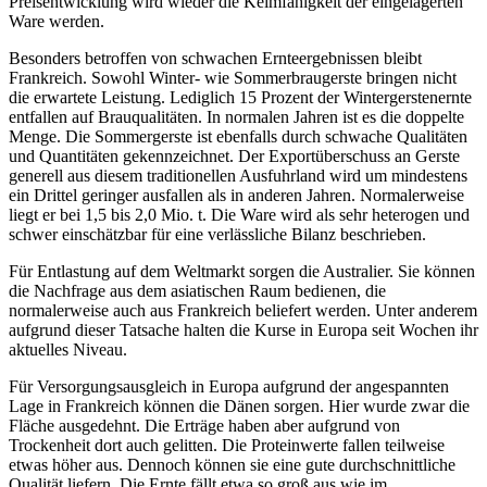
Preisentwicklung wird wieder die Keimfähigkeit der eingelagerten
Ware werden.
Besonders betroffen von schwachen Ernteergebnissen bleibt
Frankreich. Sowohl Winter- wie Sommerbraugerste bringen nicht
die erwartete Leistung. Lediglich 15 Prozent der Wintergerstenernte
entfallen auf Brauqualitäten. In normalen Jahren ist es die doppelte
Menge. Die Sommergerste ist ebenfalls durch schwache Qualitäten
und Quantitäten gekennzeichnet. Der Exportüberschuss an Gerste
generell aus diesem traditionellen Ausfuhrland wird um mindestens
ein Drittel geringer ausfallen als in anderen Jahren. Normalerweise
liegt er bei 1,5 bis 2,0 Mio. t. Die Ware wird als sehr heterogen und
schwer einschätzbar für eine verlässliche Bilanz beschrieben.
Für Entlastung auf dem Weltmarkt sorgen die Australier. Sie können
die Nachfrage aus dem asiatischen Raum bedienen, die
normalerweise auch aus Frankreich beliefert werden. Unter anderem
aufgrund dieser Tatsache halten die Kurse in Europa seit Wochen ihr
aktuelles Niveau.
Für Versorgungsausgleich in Europa aufgrund der angespannten
Lage in Frankreich können die Dänen sorgen. Hier wurde zwar die
Fläche ausgedehnt. Die Erträge haben aber aufgrund von
Trockenheit dort auch gelitten. Die Proteinwerte fallen teilweise
etwas höher aus. Dennoch können sie eine gute durchschnittliche
Qualität liefern. Die Ernte fällt etwa so groß aus wie im