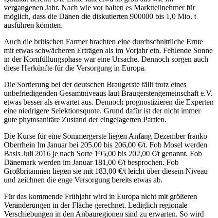
vergangenen Jahr. Nach wie vor halten es Marktteilnehmer für
möglich, dass die Dänen die diskutierten 900000 bis 1,0 Mio. t
ausführen könnten.
Auch die britischen Farmer brachten eine durchschnittliche Ernte
mit etwas schwächeren Erträgen als im Vorjahr ein. Fehlende Sonne
in der Kornfüllungsphase war eine Ursache. Dennoch sorgen auch
diese Herkünfte für die Versorgung in Europa.
Die Sortierung bei der deutschen Braugerste fällt trotz eines
unbefriedigenden Gesamtniveaus laut Braugerstengemeinschaft e.V.
etwas besser als erwartet aus. Dennoch prognostizieren die Experten
eine niedrigere Selektionsquote. Grund dafür ist der nicht immer
gute phytosanitäre Zustand der eingelagerten Partien.
Die Kurse für eine Sommergerste liegen Anfang Dezember franko
Oberrhein Im Januar bei 205,00 bis 206,00 €/t. Fob Mosel werden
Basis Juli 2016 je nach Sorte 195,00 bis 202,00 €/t genannt. Fob
Dänemark werden im Januar 181,00 €/t besprochen. Fob
Großbritannien liegen sie mit 183,00 €/t leicht über diesem Niveau
und zeichnen die enge Versorgung bereits etwas ab.
Für das kommende Frühjahr wird in Europa nicht mit größeren
Veränderungen in der Fläche gerechnet. Lediglich regionale
Verschiebungen in den Anbauregionen sind zu erwarten. So wird