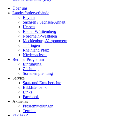
Über uns
Landesförderverbände
Bayern
Sachsen / Sachsen-Anhalt
Hessen
Baden-Württemberg
Nordrhein-Westfalen
Mecklenburg-Vorpommern
Thüringen
Rheinland Pfalz
Niedersachsen
Berliner Programm
Einführung
Züchtung
Sortenempfehlung
Service
Saat- und Ernteberichte
Bilddatenbank
Links
Facebook
Aktuelles
Pressemitteilungen
Termine
EIP AGRI