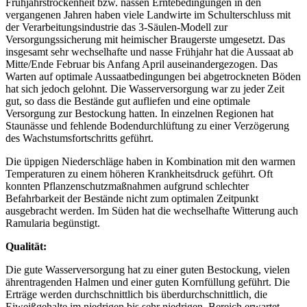
Frühjahrstrockenheit bzw. nassen Erntebedingungen in den
vergangenen Jahren haben viele Landwirte im Schulterschluss mit
der Verarbeitungsindustrie das 3-Säulen-Modell zur
Versorgungssicherung mit heimischer Braugerste umgesetzt. Das
insgesamt sehr wechselhafte und nasse Frühjahr hat die Aussaat ab
Mitte/Ende Februar bis Anfang April auseinandergezogen. Das
Warten auf optimale Aussaatbedingungen bei abgetrockneten Böden
hat sich jedoch gelohnt. Die Wasserversorgung war zu jeder Zeit
gut, so dass die Bestände gut aufliefen und eine optimale
Versorgung zur Bestockung hatten. In einzelnen Regionen hat
Staunässe und fehlende Bodendurchlüftung zu einer Verzögerung
des Wachstumsfortschritts geführt.
Die üppigen Niederschläge haben in Kombination mit den warmen
Temperaturen zu einem höheren Krankheitsdruck geführt. Oft
konnten Pflanzenschutzmaßnahmen aufgrund schlechter
Befahrbarkeit der Bestände nicht zum optimalen Zeitpunkt
ausgebracht werden. Im Süden hat die wechselhafte Witterung auch
Ramularia begünstigt.
Qualität:
Die gute Wasserversorgung hat zu einer guten Bestockung, vielen
ährentragenden Halmen und einer guten Kornfüllung geführt. Die
Erträge werden durchschnittlich bis überdurchschnittlich, die
Eiweißgehalte im niedrigen bis sehr niedrigen, Bereich erwartet.