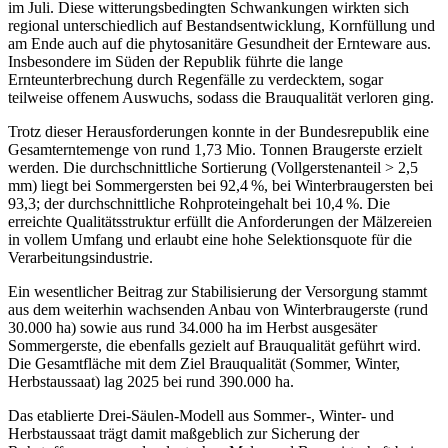
im Juli. Diese witterungsbedingten Schwankungen wirkten sich
regional unterschiedlich auf Bestandsentwicklung, Kornfüllung und
am Ende auch auf die phytosanitäre Gesundheit der Ernteware aus.
Insbesondere im Süden der Republik führte die lange
Ernteunterbrechung durch Regenfälle zu verdecktem, sogar
teilweise offenem Auswuchs, sodass die Brauqualität verloren ging.
Trotz dieser Herausforderungen konnte in der Bundesrepublik eine
Gesamterntemenge von rund 1,73 Mio. Tonnen Braugerste erzielt
werden. Die durchschnittliche Sortierung (Vollgerstenanteil > 2,5
mm) liegt bei Sommergersten bei 92,4 %, bei Winterbraugersten bei
93,3; der durchschnittliche Rohproteingehalt bei 10,4 %. Die
erreichte Qualitätsstruktur erfüllt die Anforderungen der Mälzereien
in vollem Umfang und erlaubt eine hohe Selektionsquote für die
Verarbeitungsindustrie.
Ein wesentlicher Beitrag zur Stabilisierung der Versorgung stammt
aus dem weiterhin wachsenden Anbau von Winterbraugerste (rund
30.000 ha) sowie aus rund 34.000 ha im Herbst ausgesäter
Sommergerste, die ebenfalls gezielt auf Brauqualität geführt wird.
Die Gesamtfläche mit dem Ziel Brauqualität (Sommer, Winter,
Herbstaussaat) lag 2025 bei rund 390.000 ha.
Das etablierte Drei-Säulen-Modell aus Sommer-, Winter- und
Herbstaussaat trägt damit maßgeblich zur Sicherung der