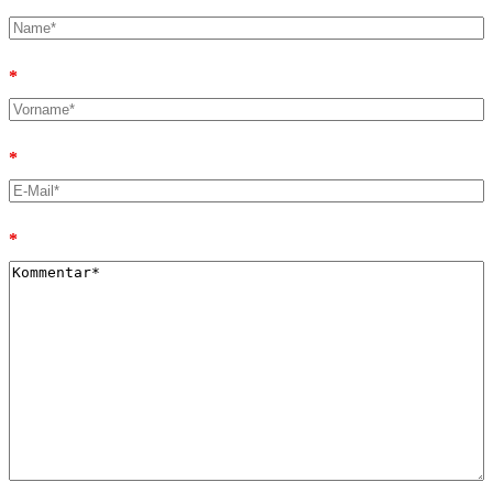
*
*
*