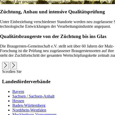
Während der gesamten Vegetationszeit der Sommergerste und nach der E
Züchtung, Anbau und intensive Qualitätsprüfung
Unter Einbeziehung verschiedener Standorte werden neu zugelassene So
technologische Entwicklungen der Verarbeitungsindustrie angepasst.
Qualitätsbraugerste von der Züchtung bis ins Glas
Die Braugersten-Gemeinschaft e.V. stellt seit über 60 Jahren der Mal
Forschung ist die Prüfung neu zugelassener Braugerstensorten auf ihr
steht der Zuchtfortschritt der gesamten Wertschöpfungskette zeitnah 
Scrollen Sie
Landesförderverbände
Bayern
Sachsen / Sachsen-Anhalt
Hessen
Baden-Württemberg
Nordrhein-Westfalen
Mecklenburg-Vorpommern