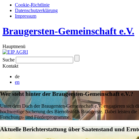
Cookie-Richtlinie
Datenschutzerklärung
Impressum
Braugersten-Gemeinschaft e.V.
Hauptmenü
Suche
Kontakt
de
en
Wer steht hinter der Braugersten-Gemeinschaft e.V.?
Unter dem Dach der Braugersten-Gemeinschaft e.V. engagieren sich die
hochwertige Sicherung des Bierrohstoffs Braugerste. Dabei leisten di
Forschungs- und Förderprogramme.
Aktuelle Berichterstattung über Saatenstand und Ern