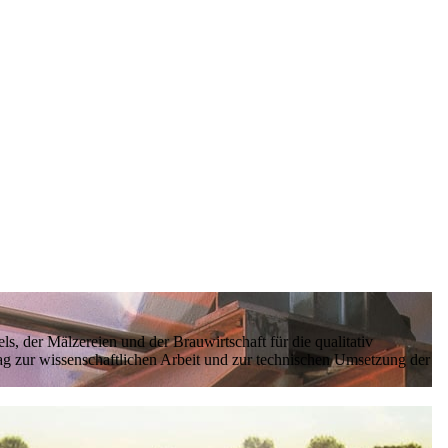
, der Mälzereien und der Brauwirtschaft für die qualitativ
ag zur wissenschaftlichen Arbeit und zur technischen Umsetzung der