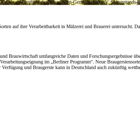
rnte veröffentlicht die Braugersten-Gemeinschaft e.V. Saatenstands- u
rten auf ihre Verarbeitbarkeit in Mälzerei und Brauerei untersucht. D
z- und Brauwirtschaft umfangreiche Daten und Forschungsergebnisse üb
e Verarbeitungseignung im „Berliner Programm“. Neue Braugerstensorten
zur Verfügung und Braugerste kann in Deutschland auch zukünftig wett