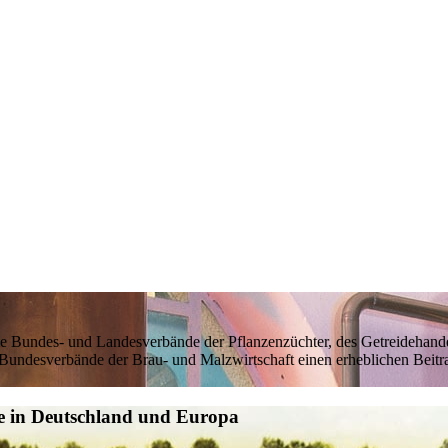
 Bundes- und Landesverbände der Pflanzenzüchter, des Getreidehandels
e Bundesverbände der Brau- und Malzwirtschaft einen erheblichen Beitr
te in Deutschland und Europa