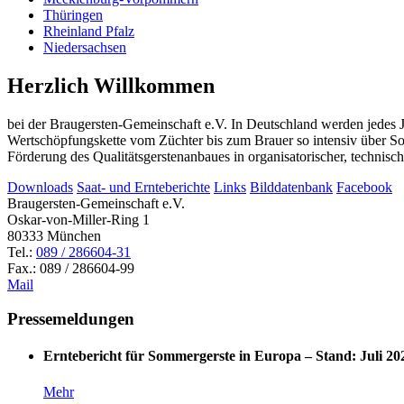
Thüringen
Rheinland Pfalz
Niedersachsen
Herzlich Willkommen
bei der Braugersten-Gemeinschaft e.V. In Deutschland werden jedes J
Wertschöpfungskette vom Züchter bis zum Brauer so intensiv über S
Förderung des Qualitätsgerstenanbaues in organisatorischer, technis
Downloads
Saat- und Ernteberichte
Links
Bilddatenbank
Facebook
Braugersten-Gemeinschaft e.V.
Oskar-von-Miller-Ring 1
80333 München
Tel.:
089 / 286604-31
Fax.:
089 / 286604-99
Mail
Pressemeldungen
Erntebericht für Sommergerste in Europa – Stand: Juli 20
Mehr