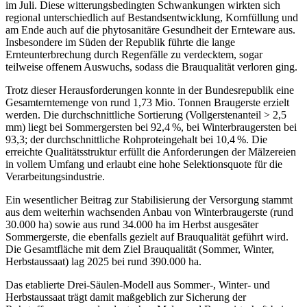
im Juli. Diese witterungsbedingten Schwankungen wirkten sich
regional unterschiedlich auf Bestandsentwicklung, Kornfüllung und
am Ende auch auf die phytosanitäre Gesundheit der Ernteware aus.
Insbesondere im Süden der Republik führte die lange
Ernteunterbrechung durch Regenfälle zu verdecktem, sogar
teilweise offenem Auswuchs, sodass die Brauqualität verloren ging.
Trotz dieser Herausforderungen konnte in der Bundesrepublik eine
Gesamterntemenge von rund 1,73 Mio. Tonnen Braugerste erzielt
werden. Die durchschnittliche Sortierung (Vollgerstenanteil > 2,5
mm) liegt bei Sommergersten bei 92,4 %, bei Winterbraugersten bei
93,3; der durchschnittliche Rohproteingehalt bei 10,4 %. Die
erreichte Qualitätsstruktur erfüllt die Anforderungen der Mälzereien
in vollem Umfang und erlaubt eine hohe Selektionsquote für die
Verarbeitungsindustrie.
Ein wesentlicher Beitrag zur Stabilisierung der Versorgung stammt
aus dem weiterhin wachsenden Anbau von Winterbraugerste (rund
30.000 ha) sowie aus rund 34.000 ha im Herbst ausgesäter
Sommergerste, die ebenfalls gezielt auf Brauqualität geführt wird.
Die Gesamtfläche mit dem Ziel Brauqualität (Sommer, Winter,
Herbstaussaat) lag 2025 bei rund 390.000 ha.
Das etablierte Drei-Säulen-Modell aus Sommer-, Winter- und
Herbstaussaat trägt damit maßgeblich zur Sicherung der