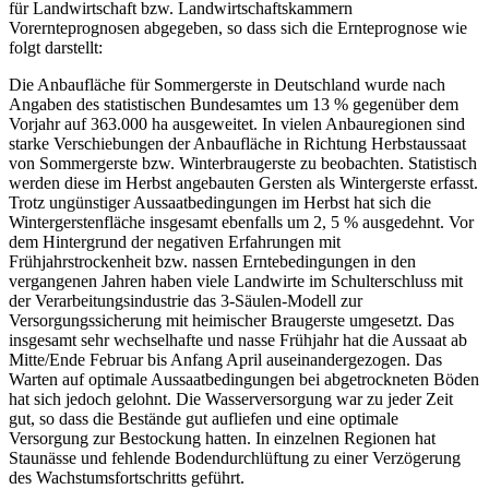
für Landwirtschaft bzw. Landwirtschaftskammern
Vorernteprognosen abgegeben, so dass sich die Ernteprognose wie
folgt darstellt:
Die Anbaufläche für Sommergerste in Deutschland wurde nach
Angaben des statistischen Bundesamtes um 13 % gegenüber dem
Vorjahr auf 363.000 ha ausgeweitet. In vielen Anbauregionen sind
starke Verschiebungen der Anbaufläche in Richtung Herbstaussaat
von Sommergerste bzw. Winterbraugerste zu beobachten. Statistisch
werden diese im Herbst angebauten Gersten als Wintergerste erfasst.
Trotz ungünstiger Aussaatbedingungen im Herbst hat sich die
Wintergerstenfläche insgesamt ebenfalls um 2, 5 % ausgedehnt. Vor
dem Hintergrund der negativen Erfahrungen mit
Frühjahrstrockenheit bzw. nassen Erntebedingungen in den
vergangenen Jahren haben viele Landwirte im Schulterschluss mit
der Verarbeitungsindustrie das 3-Säulen-Modell zur
Versorgungssicherung mit heimischer Braugerste umgesetzt. Das
insgesamt sehr wechselhafte und nasse Frühjahr hat die Aussaat ab
Mitte/Ende Februar bis Anfang April auseinandergezogen. Das
Warten auf optimale Aussaatbedingungen bei abgetrockneten Böden
hat sich jedoch gelohnt. Die Wasserversorgung war zu jeder Zeit
gut, so dass die Bestände gut aufliefen und eine optimale
Versorgung zur Bestockung hatten. In einzelnen Regionen hat
Staunässe und fehlende Bodendurchlüftung zu einer Verzögerung
des Wachstumsfortschritts geführt.