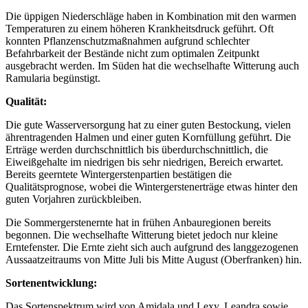
Die üppigen Niederschläge haben in Kombination mit den warmen
Temperaturen zu einem höheren Krankheitsdruck geführt. Oft
konnten Pflanzenschutzmaßnahmen aufgrund schlechter
Befahrbarkeit der Bestände nicht zum optimalen Zeitpunkt
ausgebracht werden. Im Süden hat die wechselhafte Witterung auch
Ramularia begünstigt.
Qualität:
Die gute Wasserversorgung hat zu einer guten Bestockung, vielen
ährentragenden Halmen und einer guten Kornfüllung geführt. Die
Erträge werden durchschnittlich bis überdurchschnittlich, die
Eiweißgehalte im niedrigen bis sehr niedrigen, Bereich erwartet.
Bereits geerntete Wintergerstenpartien bestätigen die
Qualitätsprognose, wobei die Wintergerstenerträge etwas hinter den
guten Vorjahren zurückbleiben.
Die Sommergerstenernte hat in frühen Anbauregionen bereits
begonnen. Die wechselhafte Witterung bietet jedoch nur kleine
Erntefenster. Die Ernte zieht sich auch aufgrund des langgezogenen
Aussaatzeitraums von Mitte Juli bis Mitte August (Oberfranken) hin.
Sortenentwicklung:
Das Sortenspektrum wird von Amidala und Lexy, Leandra sowie